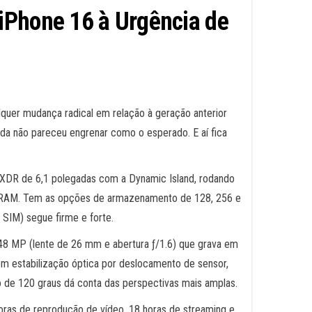
iPhone 16 à Urgência de
ualquer mudança radical em relação à geração anterior
oda não pareceu engrenar como o esperado. E aí fica
a XDR de 6,1 polegadas com a Dynamic Island, rodando
de RAM. Tem as opções de armazenamento de 128, 256 e
SIM) segue firme e forte.
e 48 MP (lente de 26 mm e abertura ƒ/1.6) que grava em
om estabilização óptica por deslocamento de sensor,
o de 120 graus dá conta das perspectivas mais amplas.
horas de reprodução de vídeo, 18 horas de streaming e