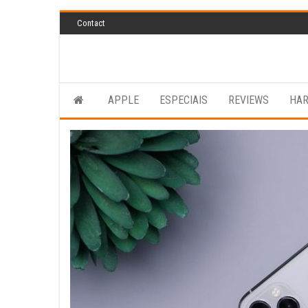
Skip
Contact
to
the
content
APPLE
ESPECIAIS
REVIEWS
HA