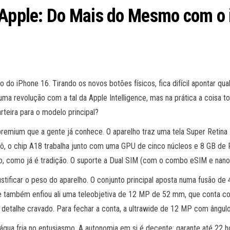
 Apple: Do Mais do Mesmo com o 
o do iPhone 16. Tirando os novos botões físicos, fica difícil apontar q
ma revolução com a tal da Apple Intelligence, mas na prática a coisa t
arteira para o modelo principal?
 premium que a gente já conhece. O aparelho traz uma tela Super Retin
pô, o chip A18 trabalha junto com uma GPU de cinco núcleos e 8 GB 
, como já é tradição. O suporte a Dual SIM (com o combo eSIM e nano 
ustificar o peso do aparelho. O conjunto principal aposta numa fusão d
le também enfiou ali uma teleobjetiva de 12 MP de 52 mm, que conta c
 detalhe cravado. Para fechar a conta, a ultrawide de 12 MP com ângul
água fria no entusiasmo. A autonomia em si é decente: garante até 22 