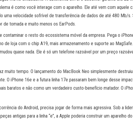
 problema é como você interage com o aparelho. Ele até vem com aquele
o uma velocidade sofrível de transferência de dados de até 480 Mb/s.
dor de tomada e muito menos os EarPods.
 contaminar o resto do ecossistema móvel da empresa. Pega o iPhone 
o de loja com o chip A19, mais armazenamento e suporte ao MagSafe. 
udou quase nada. Ele é só um telefone razoável por um preço razoável.
ão faz muito tempo. O lançamento do MacBook Neo simplesmente destrui
te. O iPhone 16e e a futura linha 17e passaram bem longe desse impa
is baratos e não como um verdadeiro custo-benefício matador. O iPh
rrência do Android, precisa jogar de forma mais agressiva. Sob a lider
peças antigas para a linha “e”, a Apple poderia construir um aparelho 