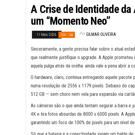
A Crise de Identidade da
um “Momento Neo”
Por
GILMAR OLIVEIRA
11 Maio 2026
Não
Sinceramente, a gente precisa falar sobre o atual estad
que realmente justifique o upgrade. A Apple prometeu u
aquela pulga atrás da orelha: ainda vale a pena abrir a c
O hardware, claro, continua entregando aquele pacote
numa resolução de 2556 x 1179 pixels. Debaixo do ca
512 GB — sem choro nem vela para expansão via cartão
As câmeras são o que ainda tentam segurar a barra e j
4K e tira fotos absurdas de 8000 x 6000 pixels. A App
garantindo um foco de 100% de pixels para um nível de
Só que a bateria e a conectividade jogam um balde de 