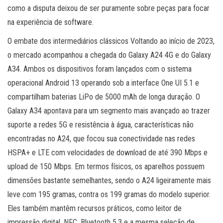
como a disputa deixou de ser puramente sobre peças para focar
na experiência de software.
O embate dos intermediários clássicos Voltando ao início de 2023,
o mercado acompanhou a chegada do Galaxy A24 4G e do Galaxy
A34. Ambos os dispositivos foram lançados com o sistema
operacional Android 13 operando sob a interface One UI 5.1 e
compartilham baterias LiPo de 5000 mAh de longa duração. O
Galaxy A34 apontava para um segmento mais avançado ao trazer
suporte a redes 5G e resistência à água, características não
encontradas no A24, que focou sua conectividade nas redes
HSPA+ e LTE com velocidades de download de até 390 Mbps e
upload de 150 Mbps. Em termos físicos, os aparelhos possuem
dimensões bastante semelhantes, sendo o A24 ligeiramente mais
leve com 195 gramas, contra os 199 gramas do modelo superior.
Eles também mantêm recursos práticos, como leitor de
impressão digital, NFC, Bluetooth 5.3 e a mesma seleção de